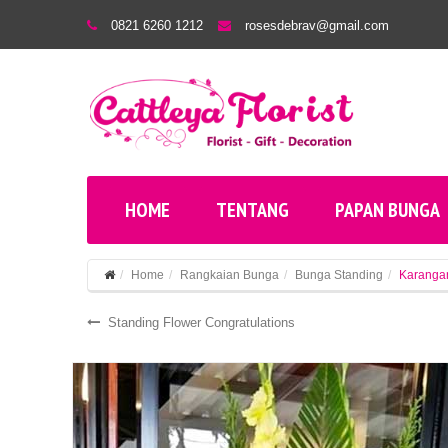
0821 6260 1212
rosesdebrav@gmail.com
HOME
TENTANG
PAPAN BUNGA
Home
Rangkaian Bunga
Bunga Standing
Karanga
Standing Flower Congratulations